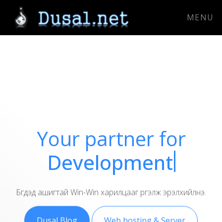
MENU
Your partner for
D
Бүгдэд ашигтай Win-Win харилцааг үргэлж эрэлхийлнэ.
Dusal Blog
Web hosting & Server