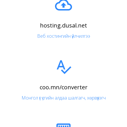

hosting.dusal.net
Веб хостингийн үйлчилгээ

coo.mn/converter
Монгол үг үсгийн алдаа шалгагч, хөрвүүлэгч