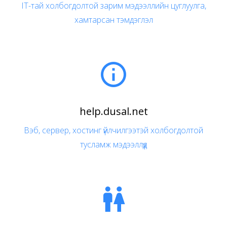
IT-тай холбогдолтой зарим мэдээллийн цуглуулга,
хамтарсан тэмдэглэл

help.dusal.net
Вэб, сервер, хостинг үйлчилгээтэй холбогдолтой
тусламж мэдээллүүд
