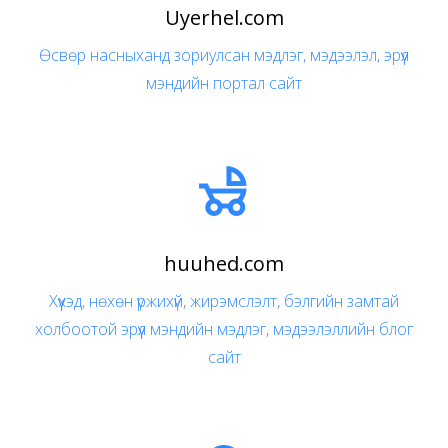
Uyerhel.com
Өсвөр насныханд зориулсан мэдлэг, мэдээлэл, эрүүл
мэндийн портал сайт

huuhed.com
Хүүхэд, нөхөн үржихүй, жирэмслэлт, бэлгийн замтай
холбоотой эрүүл мэндийн мэдлэг, мэдээлэллийн блог
сайт