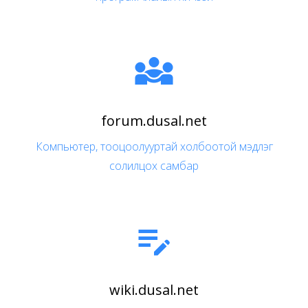

forum.dusal.net
Компьютер, тооцоолууртай холбоотой мэдлэг
солилцох самбар

wiki.dusal.net