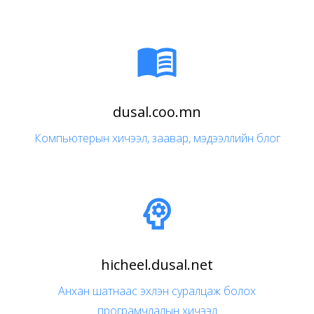

dusal.coo.mn
Компьютерын хичээл, заавар, мэдээллийн блог

hicheel.dusal.net
Анхан шатнаас эхлэн суралцаж болох
програмчлалын хичээл