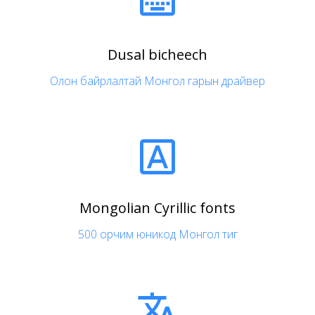

Dusal bicheech
Олон байрлалтай Монгол гарын драйвер

Mongolian Cyrillic fonts
500 орчим юникод Монгол тиг
