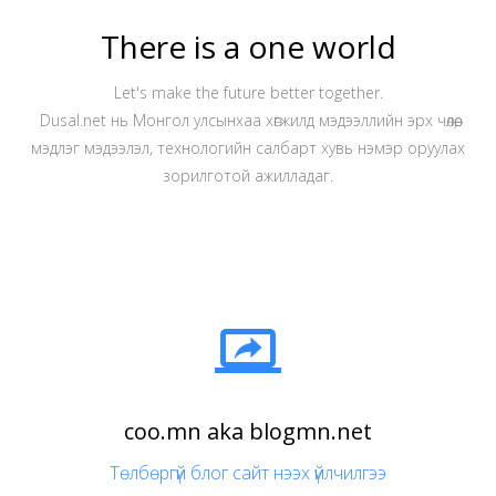
There is a one world
Let's make the future better together.
Dusal.net нь Монгол улсынхаа хөгжилд мэдээллийн эрх чөлөө,
мэдлэг мэдээлэл, технологийн салбарт хувь нэмэр оруулах
зорилготой ажилладаг.

coo.mn aka blogmn.net
Төлбөргүй блог сайт нээх үйлчилгээ